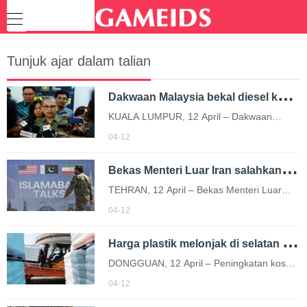
Tunjuk ajar dalam talian
D
akwaan Malaysia bekal diesel ke Filipina tidak benar
KUALA LUMPUR, 12 April – Dakwaan
bahawa Malaysia membekalkan diesel
04-12
kepada Filipina adalah tidak benar. Menteri
B
ekas Menteri Luar Iran salahkan AS rundingan damai gagal
Komunikasi, Datuk Fahmi Fadzil berkata…
TEHRAN, 12 April – Bekas Menteri Luar
Iran, Mohammad Javad Zarif menyalahkan
04-12
Amerika Syarikat (AS) atas kegagalan
H
arga plastik melonjak di selatan China, kos minyak cetus tekanan rantaian bekalan
rundingan damai bagi menamatkan konflik
di…
DONGGUAN, 12 April – Peningkatan kos
berkaitan minyak susulan ketegangan di
04-12
Asia Barat menyebabkan harga plastik