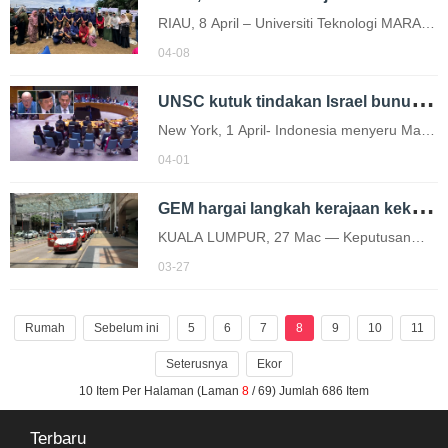
Presiden…
RIAU, 8 April – Universiti Teknologi MARA
(UiTM) Cawangan Perlis dan Jabatan
04-08
Akuakultur, Fakulti Pertanian, Universitas
U
NSC kutuk tindakan Israel bunuh anggota UNIFIL Indonesia
Islam Riau (UIR) bekerjasama
memangkin…
New York, 1 April- Indonesia menyeru Majlis
Keselamatan Pertubuhan Bangsa Bersatu
04-01
(UNSC) mengambil tindakan segera
G
EM hargai langkah kerajaan kekalkan had 800 liter RON95
terhadap Israel susulan pembunuhan tiga…
KUALA LUMPUR, 27 Mac — Keputusan
kerajaan mengekalkan had subsidi bahan
03-27
api sehingga 800 liter sebulan bagi
pemandu e-hailing di bawah program
Rumah
Sebelum ini
5
6
7
8
9
10
11
BUDI95 dilihat…
Seterusnya
Ekor
10 Item Per Halaman (Laman
8
/ 69) Jumlah 686 Item
Terbaru