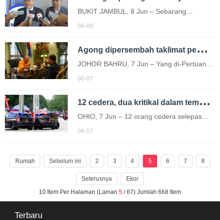
kali…
BUKIT JAMBUL, 8 Jun – Sebarang
keputusan berhubung cadangan
06-08
pengurangan kadar cukai jalan bagi
A
gong dipersembah taklimat pembangunan negeri Johor
kenderaan diesel hanya akan
dimuktamadkan selepas dibincangkan…
JOHOR BAHRU, 7 Jun – Yang di-Pertuan
Agong Sultan Ibrahim berkenan menerima
06-07
menghadap Menteri Besar Johor, Datuk
1
2 cedera, dua kritikal dalam tembakan di festival, Ohio
Onn Hafiz Ghazi di Istana Pasir Pelangi…
OHIO, 7 Jun – 12 orang cedera selepas
insiden tembakan membabitkan dua
06-07
penembak yang berbalas tembakan di
sebuah festival di Toledo, Ohio, Amerika
Rumah
Sebelum ini
2
3
4
5
6
7
8
Syarikat…
Seterusnya
Ekor
10 Item Per Halaman (Laman
5
/ 67) Jumlah 668 Item
Terbaru