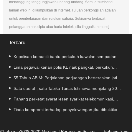
menanggung tanggungjawab undang-undang. Semua sumber di
laman web ini dikumpulkan di Internet. Tujuan perkongsian adalah
untuk pembelajaran dan rujukan sahaja. Sekiranya terdapat
pelanggaran hak cipta atau harta intelek, sila tinggalkan mesej.
Terbaru
Kepolisan komuniti bantu perkukuh kawalan sempadan,
kekang penyeludupan
Lima pegawai kanan polis KL naik pangkat, perkukuh
kepimpinan pasukan
55 Tahun ABIM: Perjalanan perjuangan berteraskan jati
diri harakah Islamiah – PM
Satu daerah, satu Tabika Tunas Istimewa menjelang 2027
– TPM Zahid
Pahang perketat syarat lesen syarikat telekomunikasi,
bendung vandalisme dan kecurian
Tiada kompromi terhadap penyelewengan jika dibuktikan
RCI TH
©hak cipta2009-2020 Maklumat Permainan Sejagat
Hubungi kami