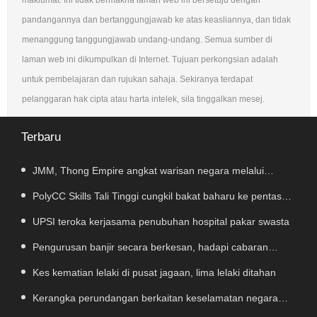
pandangannya dan bertanggungjawab ke atas keasliannya, dan tidak
menanggung tanggungjawab undang-undang. Semua sumber di
laman web ini dikumpulkan di Internet. Tujuan perkongsian adalah
untuk pembelajaran dan rujukan sahaja. Sekiranya terdapat
pelanggaran hak cipta atau harta intelek, sila tinggalkan mesej.
Terbaru
JMM, Thong Empire angkat warisan negara melalui
kolaborasi strategik
PolyCC Skills Tali Tinggi cungkil bakat baharu ke pentas
antarabangsa
UPSI teroka kerjasama penubuhan hospital pakar swasta
Pengurusan banjir secara berkesan, hadapi cabaran
perubahan iklim.
Kes kematian lelaki di pusat jagaan, lima lelaki ditahan
Kerangka perundangan berkaitan keselamatan negara