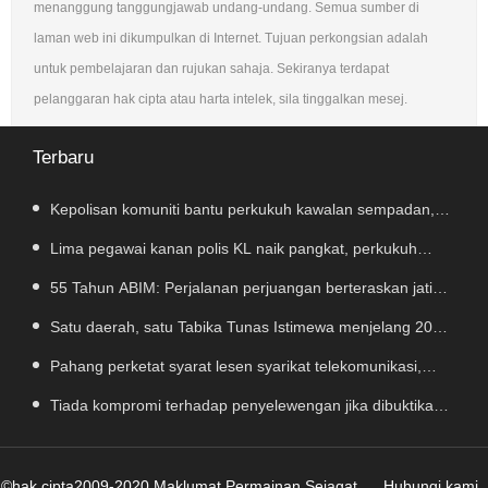
menanggung tanggungjawab undang-undang. Semua sumber di
laman web ini dikumpulkan di Internet. Tujuan perkongsian adalah
untuk pembelajaran dan rujukan sahaja. Sekiranya terdapat
pelanggaran hak cipta atau harta intelek, sila tinggalkan mesej.
Terbaru
Kepolisan komuniti bantu perkukuh kawalan sempadan,
kekang penyeludupan
Lima pegawai kanan polis KL naik pangkat, perkukuh
kepimpinan pasukan
55 Tahun ABIM: Perjalanan perjuangan berteraskan jati
diri harakah Islamiah – PM
Satu daerah, satu Tabika Tunas Istimewa menjelang 2027
– TPM Zahid
Pahang perketat syarat lesen syarikat telekomunikasi,
bendung vandalisme dan kecurian
Tiada kompromi terhadap penyelewengan jika dibuktikan
RCI TH
©hak cipta2009-2020 Maklumat Permainan Sejagat
Hubungi kami