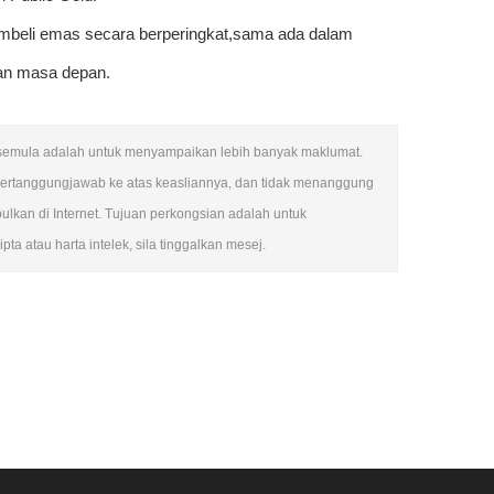
embeli emas secara berperingkat,sama ada dalam
nan masa depan.
tak semula adalah untuk menyampaikan lebih banyak maklumat.
bertanggungjawab ke atas keasliannya, dan tidak menanggung
kan di Internet. Tujuan perkongsian adalah untuk
a atau harta intelek, sila tinggalkan mesej.