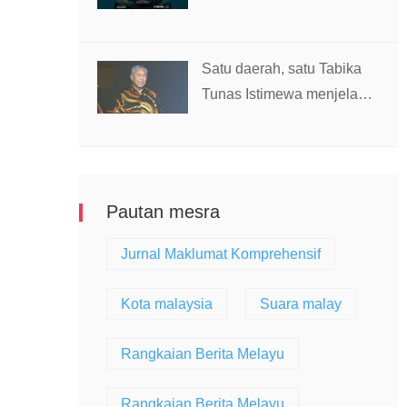
diri harakah Islamiah – PM
Satu daerah, satu Tabika
Tunas Istimewa menjelang
2027 – TPM Zahid
Pautan mesra
Jurnal Maklumat Komprehensif
Kota malaysia
Suara malay
Rangkaian Berita Melayu
Rangkaian Berita Melayu