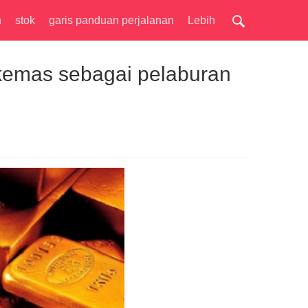
n
stok
garis panduan perjalanan
Lebih
kemas sebagai pelaburan