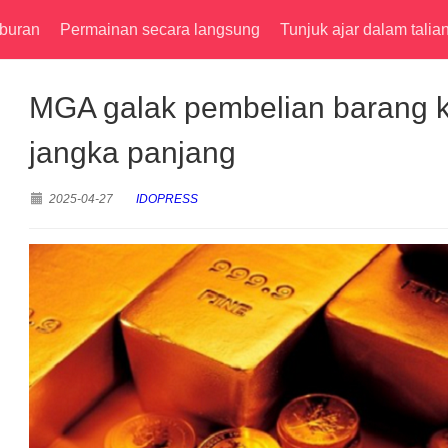
buran
Permainan secara langsung
Tunjuk ajar dalam talia
MGA galak pembelian barang 
jangka panjang
2025-04-27
IDOPRESS