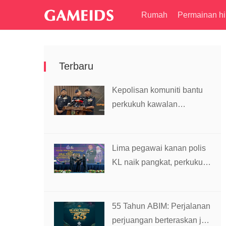
Rumah
Permainan hi
Terbaru
Kepolisan komuniti bantu
perkukuh kawalan
sempadan, kekang
penyeludupan
Lima pegawai kanan polis
KL naik pangkat, perkukuh
kepimpinan pasukan
55 Tahun ABIM: Perjalanan
perjuangan berteraskan jati