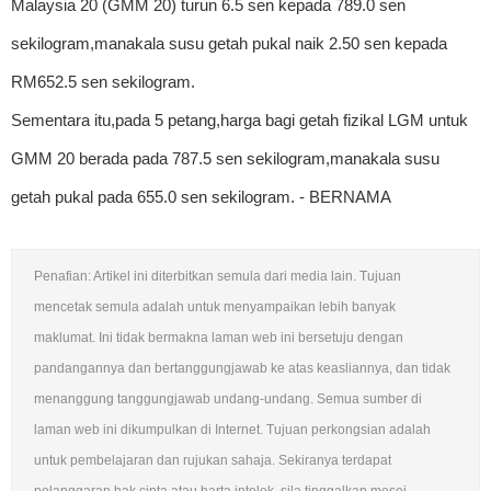
Malaysia 20 (GMM 20) turun 6.5 sen kepada 789.0 sen
sekilogram,manakala susu getah pukal naik 2.50 sen kepada
RM652.5 sen sekilogram.
Sementara itu,pada 5 petang,harga bagi getah fizikal LGM untuk
GMM 20 berada pada 787.5 sen sekilogram,manakala susu
getah pukal pada 655.0 sen sekilogram. - BERNAMA
Penafian: Artikel ini diterbitkan semula dari media lain. Tujuan
mencetak semula adalah untuk menyampaikan lebih banyak
maklumat. Ini tidak bermakna laman web ini bersetuju dengan
pandangannya dan bertanggungjawab ke atas keasliannya, dan tidak
menanggung tanggungjawab undang-undang. Semua sumber di
laman web ini dikumpulkan di Internet. Tujuan perkongsian adalah
untuk pembelajaran dan rujukan sahaja. Sekiranya terdapat
pelanggaran hak cipta atau harta intelek, sila tinggalkan mesej.