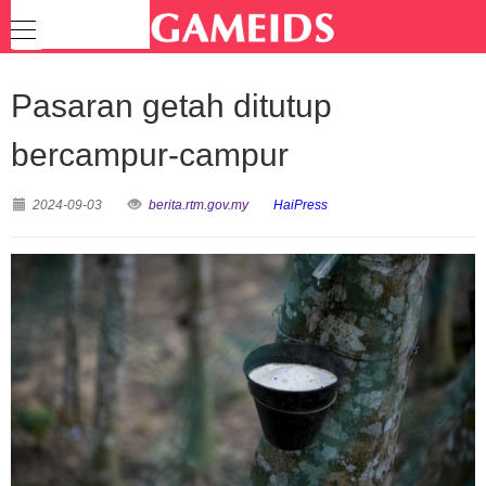
Pasaran getah ditutup
bercampur-campur
2024-09-03
berita.rtm.gov.my
HaiPress