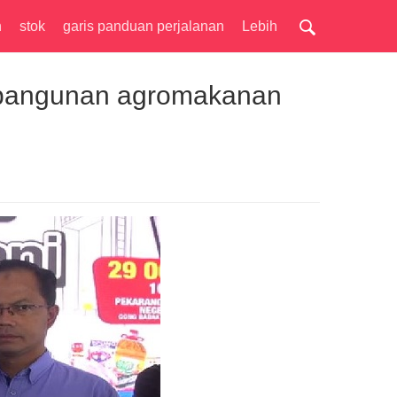
n
stok
garis panduan perjalanan
Lebih
mbangunan agromakanan