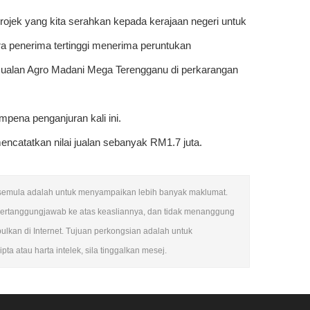
ojek yang kita serahkan kepada kerajaan negeri untuk
ra penerima tertinggi menerima peruntukan
Jualan Agro Madani Mega Terengganu di perkarangan
pena penganjuran kali ini.
encatatkan nilai jualan sebanyak RM1.7 juta.
tak semula adalah untuk menyampaikan lebih banyak maklumat.
bertanggungjawab ke atas keasliannya, dan tidak menanggung
kan di Internet. Tujuan perkongsian adalah untuk
a atau harta intelek, sila tinggalkan mesej.