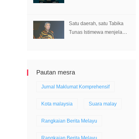
diri harakah Islamiah – PM
Satu daerah, satu Tabika
Tunas Istimewa menjelang
2027 – TPM Zahid
Pautan mesra
Jurnal Maklumat Komprehensif
Kota malaysia
Suara malay
Rangkaian Berita Melayu
Rangkaian Berita Melayu