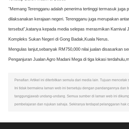
"Memang Terengganu adalah penerima tertinggi termasuk juga pr
dilaksanakan kerajaan negeri. Terengganu juga merupakan anta
tersebut",katanya kepada media selepas merasmikan Karnival 
Kompleks Sukan Negeri di Gong Badak,Kuala Nerus.
Mengulas lanjut,sebanyak RM750,000 nilai jualan disasarkan sem
Penganjuran Jualan Agro Madani Mega di tiga lokasi terdahulu,m
Penafian: Artikel ini diterbitkan semula dari media lain. Tujuan mence
Ini tidak bermakna laman web ini bersetuju dengan pandangannya dan 
tanggungjawab undang-undang. Semua sumber di laman web ini dikumpul
pembelajaran dan rujukan sahaja. Sekiranya terdapat pelanggaran hak cipt