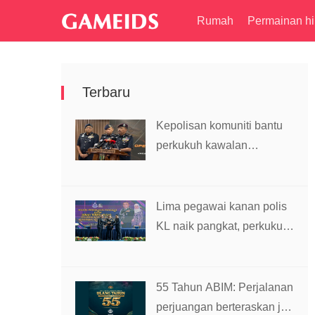
Rumah
Permainan hi
Terbaru
Kepolisan komuniti bantu
perkukuh kawalan
sempadan, kekang
penyeludupan
Lima pegawai kanan polis
KL naik pangkat, perkukuh
kepimpinan pasukan
55 Tahun ABIM: Perjalanan
perjuangan berteraskan jati