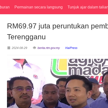
buran
Permainan secara langsung
Tunjuk ajar dalam talia
RM69.97 juta peruntukan pe
Terengganu
2024-08-29
berita.rtm.gov.my
HaiPress