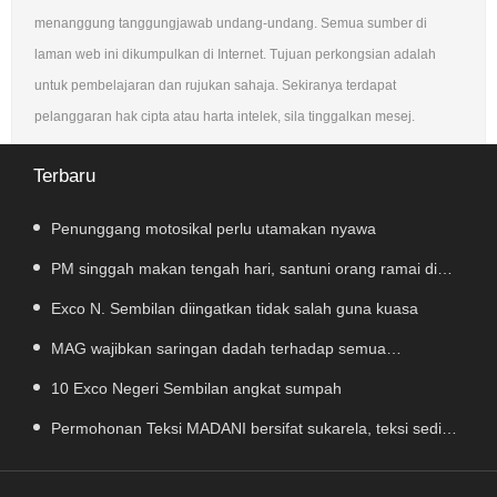
menanggung tanggungjawab undang-undang. Semua sumber di
laman web ini dikumpulkan di Internet. Tujuan perkongsian adalah
untuk pembelajaran dan rujukan sahaja. Sekiranya terdapat
pelanggaran hak cipta atau harta intelek, sila tinggalkan mesej.
Terbaru
Penunggang motosikal perlu utamakan nyawa
PM singgah makan tengah hari, santuni orang ramai di
Alor Gajah
Exco N. Sembilan diingatkan tidak salah guna kuasa
MAG wajibkan saringan dadah terhadap semua
juruterbang
10 Exco Negeri Sembilan angkat sumpah
Permohonan Teksi MADANI bersifat sukarela, teksi sedia
ada dibenar beroperasi