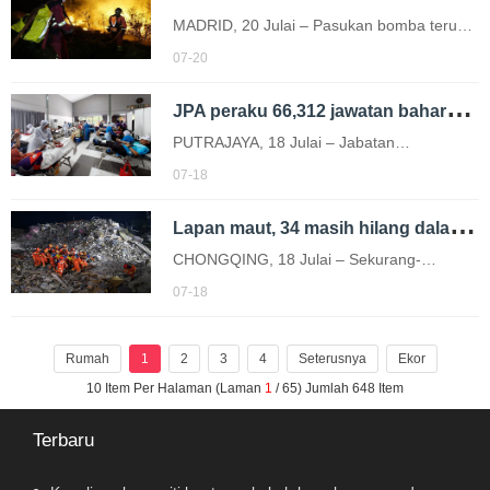
Kemaman…
MADRID, 20 Julai – Pasukan bomba terus
bertungkus-lumus memadam kebakaran
07-20
hutan di utara Madrid yang telah
J
PA peraku 66,312 jawatan baharu tanpa tukar ganti kepada KKM
memusnahkan kira-kira 13,000…
PUTRAJAYA, 18 Julai – Jabatan
Perkhidmatan Awam (JPA) memperakukan
07-18
pewujudan 66,312 jawatan baharu tanpa
L
apan maut, 34 masih hilang dalam tanah runtuh di Chongqing
tukar ganti kepada Kementerian Kesihatan
(KKM)…
CHONGQING, 18 Julai – Sekurang-
kurangnya lapan orang maut manakala 34
07-18
lagi masih hilang dalam kejadian tanah
runtuh di Daerah Pengshui, Chongqing…
Rumah
1
2
3
4
Seterusnya
Ekor
10 Item Per Halaman (Laman
1
/ 65) Jumlah 648 Item
Terbaru