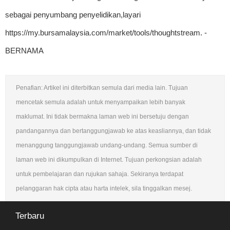
sebagai penyumbang penyelidikan,layari
https://my.bursamalaysia.com/market/tools/thoughtstream. -
BERNAMA
Penafian: Artikel ini diterbitkan semula dari media lain. Tujuan
mencetak semula adalah untuk menyampaikan lebih banyak
maklumat. Ini tidak bermakna laman web ini bersetuju dengan
pandangannya dan bertanggungjawab ke atas keasliannya, dan tidak
menanggung tanggungjawab undang-undang. Semua sumber di
laman web ini dikumpulkan di Internet. Tujuan perkongsian adalah
untuk pembelajaran dan rujukan sahaja. Sekiranya terdapat
pelanggaran hak cipta atau harta intelek, sila tinggalkan mesej.
Terbaru