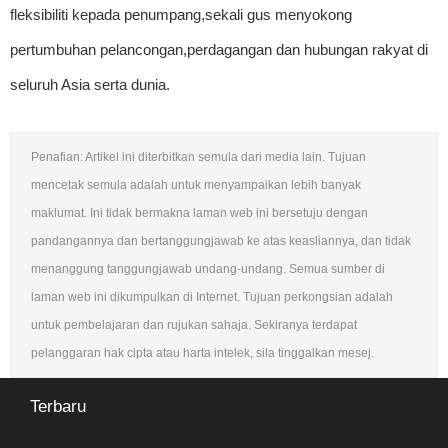
fleksibiliti kepada penumpang,sekali gus menyokong
pertumbuhan pelancongan,perdagangan dan hubungan rakyat di
seluruh Asia serta dunia.
Penafian: Artikel ini diterbitkan semula dari media lain. Tujuan
mencetak semula adalah untuk menyampaikan lebih banyak
maklumat. Ini tidak bermakna laman web ini bersetuju dengan
pandangannya dan bertanggungjawab ke atas keasliannya, dan tidak
menanggung tanggungjawab undang-undang. Semua sumber di
laman web ini dikumpulkan di Internet. Tujuan perkongsian adalah
untuk pembelajaran dan rujukan sahaja. Sekiranya terdapat
pelanggaran hak cipta atau harta intelek, sila tinggalkan mesej.
Terbaru