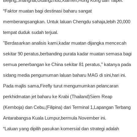
Beijing,Shanghai,Guangzhou,Xiamen,Hong Kong dan Taipei.
“Faktor muatan bagi destinasi baharu sangat
memberangsangkan. Untuk laluan Chengdu sahaja,lebih 20,000
tempat duduk sudah terjual.
"Berdasarkan analisis kami,kadar muatan dijangka mencecah
sekitar 90 peratus,berbanding purata kadar muatan semasa bagi
semua penerbangan ke China sekitar 81 peratus,” katanya pada
sidang media pengumuman laluan baharu MAG di sini,hari ini.
Pada majlis sama,Firefly turut mengumumkan pelancaran
perkhidmatan jet baharu ke Krabi (Thailand)Siem Reap
(Kemboja) dan Cebu,(Filipina) dari Terminal 1,Lapangan Terbang
Antarabangsa Kuala Lumpur,bermula November ini.
“Laluan yang dipilih pasukan komersial dan strategi adalah