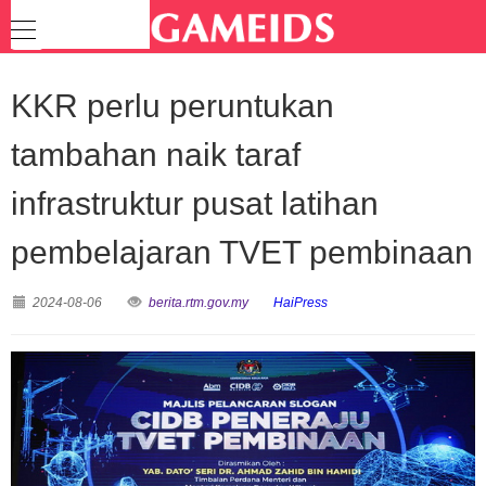
KKR perlu peruntukan
tambahan naik taraf
infrastruktur pusat latihan
pembelajaran TVET pembinaan
2024-08-06
berita.rtm.gov.my
HaiPress